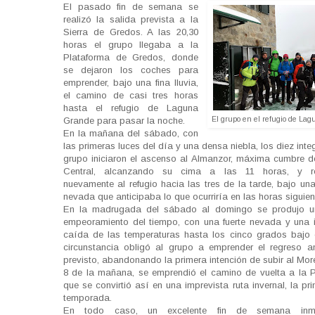
El pasado fin de semana se
realizó la salida prevista a la
Sierra de Gredos. A las 20,30
horas el grupo llegaba a la
Plataforma de Gredos, donde
se dejaron los coches para
emprender, bajo una fina lluvia,
el camino de casi tres horas
hasta el refugio de Laguna
El grupo en el refugio de La
Grande para pasar la noche.
En la mañana del sábado, con
las primeras luces del día y una densa niebla, los diez inte
grupo iniciaron el ascenso al Almanzor, máxima cumbre d
Central, alcanzando su cima a las 11 horas, y r
nuevamente al refugio hacia las tres de la tarde, bajo una
nevada que anticipaba lo que ocurriría en las horas siguien
En la madrugada del sábado al domingo se produjo un
empeoramiento del tiempo, con una fuerte nevada y una 
caída de las temperaturas hasta los cinco grados bajo 
circunstancia obligó al grupo a emprender el regreso a
previsto, abandonando la primera intención de subir al Mor
8 de la mañana, se emprendió el camino de vuelta a la P
que se convirtió así en una imprevista ruta invernal, la pr
temporada.
En todo caso, un excelente fin de semana inm