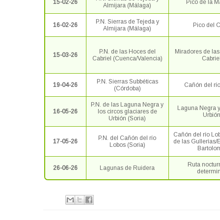
15-02-26
Pico de la 
Almijara (Málaga)
P.N. Sierras de Tejeda y
16-02-26
Pico del C
Almijara (Málaga)
P.N. de las Hoces del
Miradores de la
15-03-26
Cabriel (Cuenca/Valencia)
Cabrie
P.N. Sierras Subbéticas
19-04-26
Cañón del río
(Córdoba)
P.N. de las Laguna Negra y
Laguna Negra y
16-05-26
los circos glaciares de
Urbió
Urbión (Soria)
Cañón del río Lo
P.N. del Cañón del río
17-05-26
de las Gullerías/
Lobos (Soria)
Bartolo
Ruta noctur
26-06-26
Lagunas de Ruidera
determi