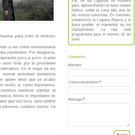
P.N. de las Lagunas de Rudiera
para, aprovechando su buen estado
hídrico, visitar la zona alta, una de
las menos conocidas. En concreto,
visitaremos la Laguna Blanca y si
fuera posible, el manantial de los
Zampoñones. La ruta está
programada para el viernes 26 de
larma para todo el territorio
junio
ndo a ver cómo evolucionaba
dades pendientes. Por desgracia,
Contacto
ejorando poco a poco, el plan
 unos días por el presidente
Nombre
 temíamos. En el mejor de los
 normal actividad senderista
ue quiere decir que se acabó
Correo electrónico
*
imo otoño, si, como esperamos,
iciaremos nuestras salidas al
unca. Ahora lo importante es
Mensaje
*
rte que nos toca- esta terrible
ta entonces, cuidaos mucho. Ya