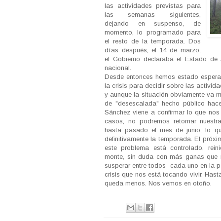
las actividades previstas para
las semanas siguientes,
dejando en suspenso, de
momento, lo programado para
el resto de la temporada. Dos
días después, el 14 de marzo,
el Gobierno declaraba el Estado de A
nacional.
Desde entonces hemos estado espera
la crisis para decidir sobre las activi
y aunque la situación obviamente va m
de "desescalada" hecho público hace
Sánchez viene a confirmar lo que nos
casos, no podremos retomar nuestra
hasta pasado el mes de junio, lo q
definitivamente la temporada. El próx
este problema está controlado, rein
monte, sin duda con más ganas que n
susperar entre todos -cada uno en la pa
crisis que nos está tocando vivir. Has
queda menos. Nos vemos en otoño.