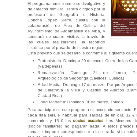
El programa, eminentemente divulgativo y
de carácter familiar, estará dirigido por la
profesora de Geografía e Historia,
Concha López Sierra, cuenta con la
colaboración del Área de Cultura del
Ayuntamiento de Argamasilla de Alba, y
constará de cuatro visitas, a través de
las cuáles realizaremos un recorrido
histórico por el pasado de nuestra región.
Está previsto que se desarrolle conforme al siguiente calen
Protohistoria: Domingo 20 de enero, Cerro de las Ca
(Valdepeñas)
Romanización: Domingo 24 de febrero, Pa
Arqueológico de Segóbriga (Saélices, Cuenca)
Edad Media: Domingo 17 de marzo, Parque Arqueol
de Calatrava la Vieja y Castillo de Alarcos (Carr
Ciudad Real)
Edad Moderna: Domingo 31 de marzo, Toledo.
Para participar en este programa es necesario ser socio. E
cada ruta será el habitual para salidas de un día: 12 € 
numerarios y 15 € los
socios usuarios
. Los Menores d
(socios familiares) no pagarán nada. A estos precios
sumar el importe correspondiente a la entrada, si la hubi