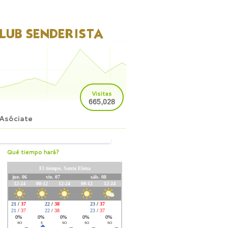
Visitas
665,028
Asóciate
Qué tiempo hará?