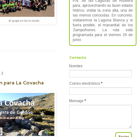
P.N. de las Lagunas de Rudiera
para, aprovechando su buen estado
hídrico, visitar la zona alta, una de
las menos conocidas. En concreto,
visitaremos la Laguna Blanca y si
El grupo en Cerro Gordo
fuera posible, el manantial de los
Zampoñones. La ruta está
programada para el viernes 26 de
junio
Contacto
Nombre
22
ón para La Covacha
Correo electrónico
*
Mensaje
*