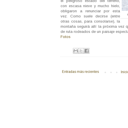
el peligroso estado del terreno,
con escasa nieve y mucho hielo,
obligaron a renunciar por esta
vez. Como suele decirse (entre
otras cosas, para consolarse), la
montaña seguirá allí la próxima vez q
de ruta rodeados de un paisaje espectac
Fotos
Entradas más recientes
Inici