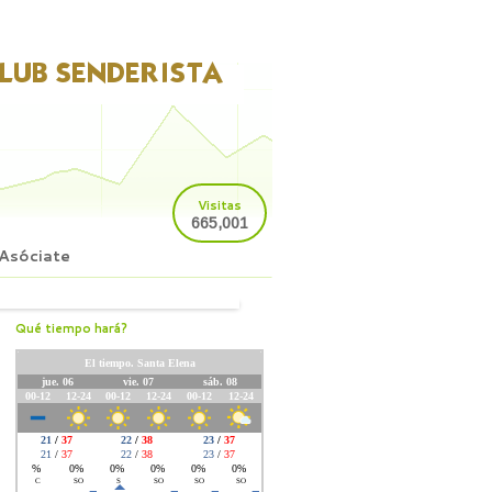
Visitas
665,001
Asóciate
Qué tiempo hará?