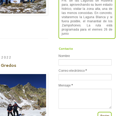
P.N. de las Lagunas de Rudiera
para, aprovechando su buen estado
hídrico, visitar la zona alta, una de
las menos conocidas. En concreto,
visitaremos la Laguna Blanca y si
fuera posible, el manantial de los
Zampoñones. La ruta está
programada para el viernes 26 de
junio
Contacto
Nombre
e 2022
e Gredos
Correo electrónico
*
Mensaje
*