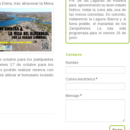
P.N. de las Lagunas de Rudiera
ta Elena,
tras atravesar la Mesa
para, aprovechando su buen estado
hídrico, visitar la zona alta, una de
las menos conocidas. En concreto,
visitaremos la Laguna Blanca y si
fuera posible, el manantial de los
Zampoñones. La ruta está
programada para el viernes 26 de
junio
Contacto
de octubre para los partipantes
Nombre
iernes 17 de octubre para los
tos podrán realizar reserva con
utilizar el formulario incluido
Correo electrónico
*
Mensaje
*