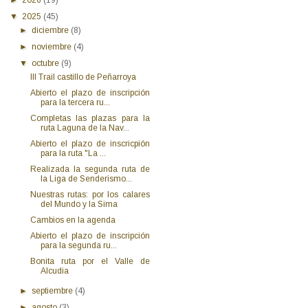
▼
2025
(45)
►
diciembre
(8)
►
noviembre
(4)
▼
octubre
(9)
III Trail castillo de Peñarroya
Abierto el plazo de inscripción
para la tercera ru...
Completas las plazas para la
ruta Laguna de la Nav...
Abierto el plazo de inscricpión
para la ruta "La ...
Realizada la segunda ruta de
la Liga de Senderismo...
Nuestras rutas: por los calares
del Mundo y la Sima
Cambios en la agenda
Abierto el plazo de inscripción
para la segunda ru...
Bonita ruta por el Valle de
Alcudia
►
septiembre
(4)
►
agosto
(3)