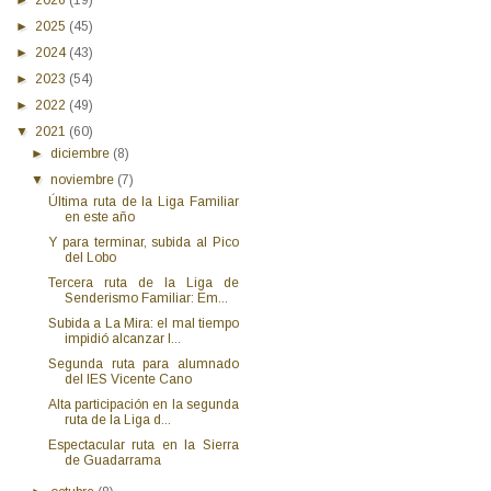
►
2025
(45)
►
2024
(43)
►
2023
(54)
►
2022
(49)
▼
2021
(60)
►
diciembre
(8)
▼
noviembre
(7)
Última ruta de la Liga Familiar
en este año
Y para terminar, subida al Pico
del Lobo
Tercera ruta de la Liga de
Senderismo Familiar: Em...
Subida a La Mira: el mal tiempo
impidió alcanzar l...
Segunda ruta para alumnado
del IES Vicente Cano
Alta participación en la segunda
ruta de la Liga d...
Espectacular ruta en la Sierra
de Guadarrama