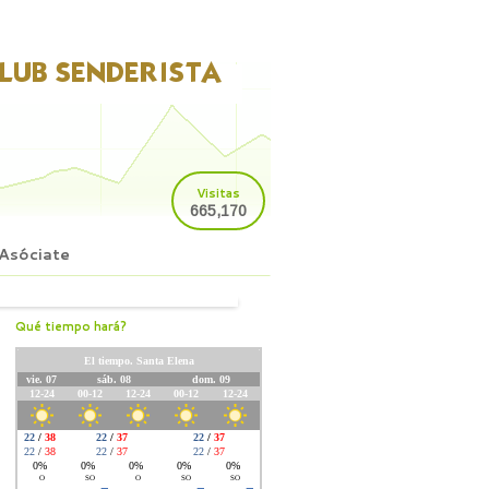
Visitas
665,170
Asóciate
Qué tiempo hará?