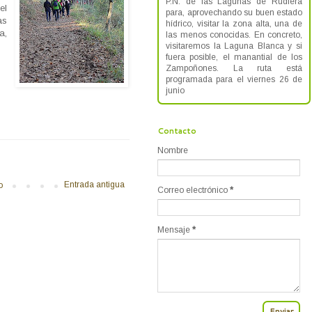
P.N. de las Lagunas de Rudiera
el
para, aprovechando su buen estado
as
hídrico, visitar la zona alta, una de
a,
las menos conocidas. En concreto,
visitaremos la Laguna Blanca y si
fuera posible, el manantial de los
Zampoñones. La ruta está
programada para el viernes 26 de
junio
Contacto
Nombre
Entrada antigua
o
Correo electrónico
*
Mensaje
*