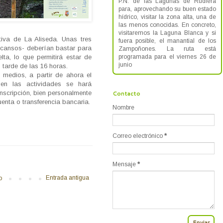
P.N. de las Lagunas de Rudiera
para, aprovechando su buen estado
hídrico, visitar la zona alta, una de
las menos conocidas. En concreto,
visitaremos la Laguna Blanca y si
tiva de La Aliseda. Unas tres
fuera posible, el manantial de los
scansos- deberían bastar para
Zampoñones. La ruta está
programada para el viernes 26 de
uelta, lo que permitirá estar de
junio
tarde de las 16 horas.
medios, a partir de ahora el
en las actividades se hará
nscripción, bien personalmente
Contacto
uenta o transferencia bancaria.
Nombre
Correo electrónico
*
Mensaje
*
Entrada antigua
o