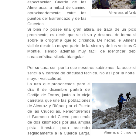
espectacular Cuerda de las
Almenaras, a mitad de camino,
aproximadamente, entre los
Almenara, al fond
puertos del Barrancazo y de las
Crucetas.
Si bien no posee una gran altura, se trata de un pic
prominente, es decir, que se eleva y destaca de forma sig
sobre la orografía que lo circunda. De hecho, el Almena
visible desde la mayor parte de la sierra y de los vecino
Montiel, siendo además muy fácil de identificar de
característica silueta triangular.
Por su cara sur -por la que nosotros subiremos- la ascens
sencilla y carente de dificultad técnica. No así por la nort
mayor verticalidad.
La ruta que proponemos para el
día 8 de diciembre partirá del
Cortijo de Tortas, junto a la vieja
carretera que une las poblaciones
de Alcaraz y Riópar por el Puerto
de las Crucetillas. Remontaremos
el Barranco del Ciervo poco más
de dos kilómetros por una amplia
pista forestal, para ascender
Almenara, últimos me
seguidamente a la Cuerda Larga,